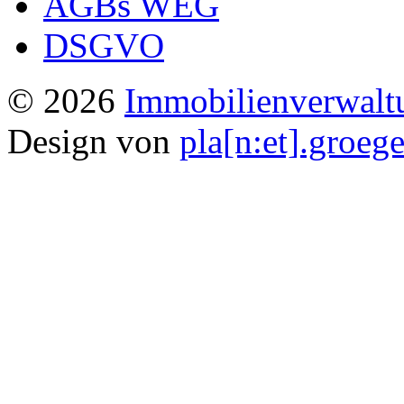
AGBs WEG
DSGVO
© 2026
Immobilienverwal
Design von
pla[n:et].groege