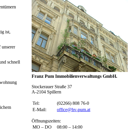
gentümern
g ist,
 unserer
und schnell
Franz Pum Immobilienverwaltungs GmbH.
etwohnung
Stockerauer Straße 37
A-2104 Spillern
Tel:
(02266) 808 76-0
lichem
E-Mail:
office@hv-pum.at
Öffnungszeiten:
MO – DO
08:00 – 14:00